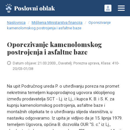
Naslovnica
Mišljenja Ministarstva financija
Oporezivanje
kamenolomskog postrojenja i asfaltne baze
Oporezivanje kamenolomskog
postrojenja i asfaltne baze
Datum objave: 21.03.2003., Davatelj: Porezna uprava, Klasa: 410-
20/03-01/38
Na upit Područnog ureda P. o utvrđivanju poreza na promet
nekretnina temeljem kupoprodajnog ugovora sklopljenog
između prodavatelja SCT - Lj. iz Lj., i kupca K. B. i S. K. za
kupnju kamenolomskog postrojenja, asfaltne baze i
montažnih objekata te o utvrđivanju slijeda vlasništva, u
nastavku odgovaramo. Iz upita je vidljivo da je 15. lipnja 1979.
temeljem Ugovora, općina B. dozvolila OUR "S. c." iz Lj.,