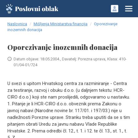
Naslovnica
Mišljenja Ministarstva financija
Oporezivanje
inozemnih donacija
Oporezivanje inozemnih donacija
Datum objave: 18.05.2004., Davatelj: Porezna uprava, Klasa: 410-
01/04-01/724
U svezi s upitom Hrvatskog centra za razminiranje - Centra
za testiranje, razvoj i obuku d.o.o. (u daljnjem tekstu: HCR-
CIRO d.o.o.) koji ste nam proslijedili, odgovaramo u nastavku.
1. Pitanje je li HCR-CIRO d.o.o. obveznik prema Zakonu o
javnoj nabavi (Narodne novine br. 117/01. i 197/03.) nije u
nadležnosti Porezne uprave. Stranku treba uputiti da se s tim
pitanjem obrati Uredu za javnu nabavu Vlade Republike
Hrvatske. 2. Prema odredbi čl. 12., t. 1. i 12. te čl. 13., st. 1., t.
5. Z..