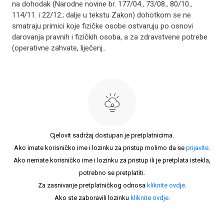
na dohodak (Narodne novine br. 177/04., 73/08., 80/10.,
114/11. i 22/12.; dalje u tekstu Zakon) dohotkom se ne
smatraju primici koje fizičke osobe ostvaruju po osnovi
darovanja pravnih i fizičkih osoba, a za zdravstvene potrebe
(operativne zahvate, liječenj..
Cjelovit sadržaj dostupan je pretplatnicima.
Ako imate korisničko ime i lozinku za pristup molimo da se
prijavite
.
Ako nemate korisničko ime i lozinku za pristup ili je pretplata istekla,
potrebno se pretplatiti.
Za zasnivanje pretplatničkog odnosa
kliknite ovdje
.
Ako ste zaboravili lozinku
kliknite ovdje
.