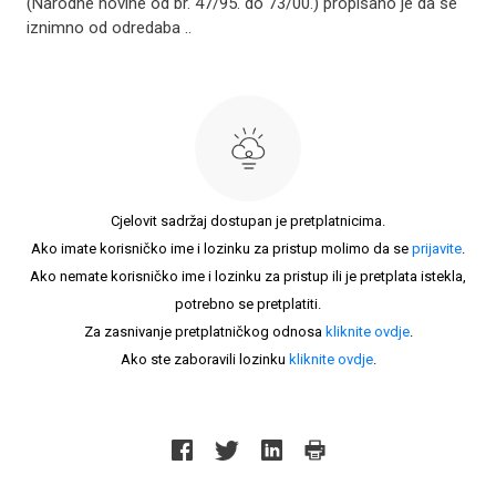
(Narodne novine od br. 47/95. do 73/00.) propisano je da se
iznimno od odredaba ..
Cjelovit sadržaj dostupan je pretplatnicima.
Ako imate korisničko ime i lozinku za pristup molimo da se
prijavite
.
Ako nemate korisničko ime i lozinku za pristup ili je pretplata istekla,
potrebno se pretplatiti.
Za zasnivanje pretplatničkog odnosa
kliknite ovdje
.
Ako ste zaboravili lozinku
kliknite ovdje
.