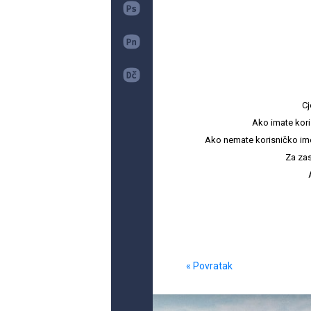
Cj
Ako imate kori
Ako nemate korisničko ime i 
Za zas
« Povratak