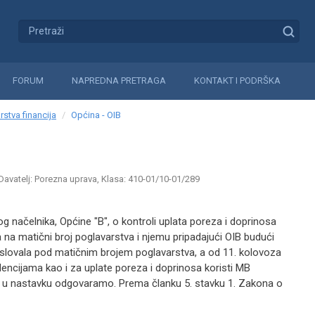
FORUM
NAPREDNA PRETRAGA
KONTAKT I PODRŠKA
rstva financija
Općina - OIB
Davatelj: Porezna uprava, Klasa: 410-01/10-01/289
og načelnika, Općine "B", o kontroli uplata poreza i doprinosa
a na matični broj poglavarstva i njemu pripadajući OIB budući
oslovala pod matičnim brojem poglavarstva, a od 11. kolovoza
encijama kao i za uplate poreza i doprinosa koristi MB
IB, u nastavku odgovaramo. Prema članku 5. stavku 1. Zakona o