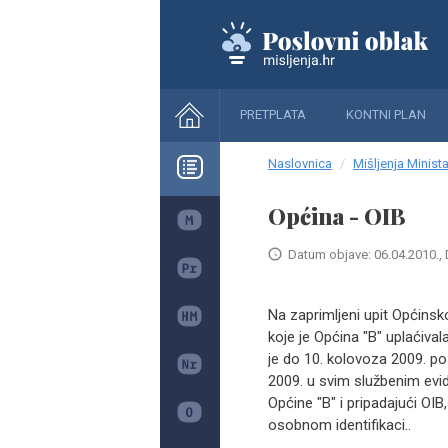
PRETPLATA
KONTNI PLAN
Naslovnica
Mišljenja Minista
Općina - OIB
Datum objave: 06.04.2010., 
Na zaprimljeni upit Općinsk
koje je Općina "B" uplaćival
je do 10. kolovoza 2009. p
2009. u svim službenim evid
Općine "B" i pripadajući O
osobnom identifikaci..