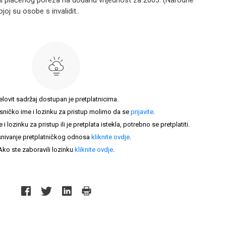
i plaćenog poreza na dodanu vrijednost za 2003. (Narodne
joj su osobe s invalidit..
elovit sadržaj dostupan je pretplatnicima.
sničko ime i lozinku za pristup molimo da se
prijavite
.
lozinku za pristup ili je pretplata istekla, potrebno se pretplatiti.
nivanje pretplatničkog odnosa
kliknite ovdje
.
Ako ste zaboravili lozinku
kliknite ovdje
.