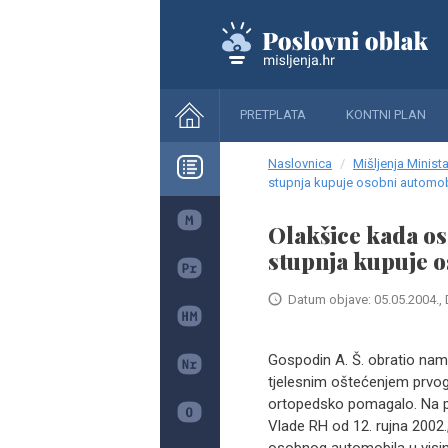
PRETPLATA
KONTNI PLAN
Naslovnica
Mišljenja Minista
stupnja kupuje osobni automob
Olakšice kada os
stupnja kupuje 
Datum objave: 05.05.2004., 
Gospodin A. Š. obratio nam
tjelesnim oštećenjem prvog 
ortopedsko pomagalo. Na po
Vlade RH od 12. rujna 2002.