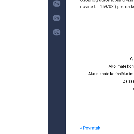
osobnog automobila u visin
novine br. 159/03.) prema ko
Cj
Ako imate kori
Ako nemate korisničko ime i 
Za zas
« Povratak