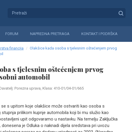
FORUM
NAPREDNA PRETRAGA
KONTAKT I PODRŠKA
rstva financija
Olakšice kada osoba s tjelesnim oštećenjem prvog
il
oba s tjelesnim oštećenjem prvog
osobni automobil
Davatelj: Porezna uprava, Klasa: 410-01/04-01/665
 se s upitom koje olakšice može ostvariti kao osoba s
stupnja prilikom kupnje automobila koji bi mu služio kao
stavljeni upit odgovaramo u nastavku. Na temelju Zaključka
, donesena je Odluka o naknadi dijela sredstava pri uvozu