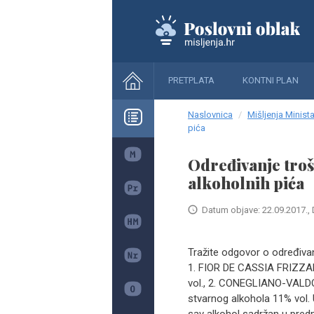
PRETPLATA
KONTNI PLAN
Naslovnica
Mišljenja Minista
pića
Određivanje troš
alkoholnih pića
Datum objave: 22.09.2017., 
Tražite odgovor o određivan
1. FIOR DE CASSIA FRIZZA
vol., 2. CONEGLIANO-VAL
stvarnog alkohola 11% vol. Uz