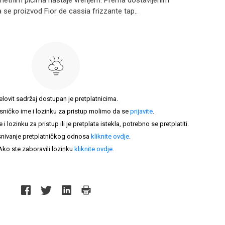
metnim pićima nastaje vrenjem. Prema dostavljenim
se proizvod Fior de cassia frizzante tap..
elovit sadržaj dostupan je pretplatnicima.
sničko ime i lozinku za pristup molimo da se
prijavite
.
lozinku za pristup ili je pretplata istekla, potrebno se pretplatiti.
nivanje pretplatničkog odnosa
kliknite ovdje
.
Ako ste zaboravili lozinku
kliknite ovdje
.