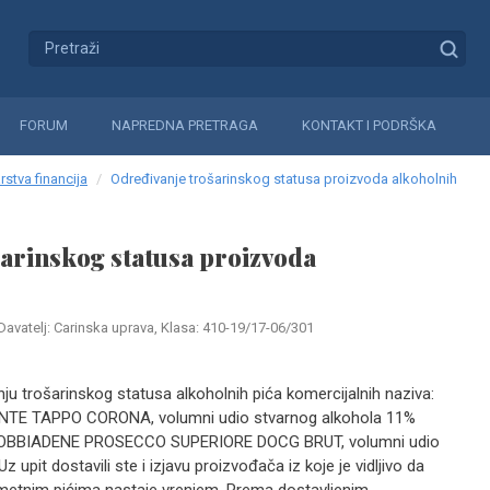
FORUM
NAPREDNA PRETRAGA
KONTAKT I PODRŠKA
rstva financija
Određivanje trošarinskog statusa proizvoda alkoholnih
arinskog statusa proizvoda
Davatelj: Carinska uprava, Klasa: 410-19/17-06/301
ju trošarinskog statusa alkoholnih pića komercijalnih naziva:
NTE TAPPO CORONA, volumni udio stvarnog alkohola 11%
DOBBIADENE PROSECCO SUPERIORE DOCG BRUT, volumni udio
 upit dostavili ste i izjavu proizvođača iz koje je vidljivo da