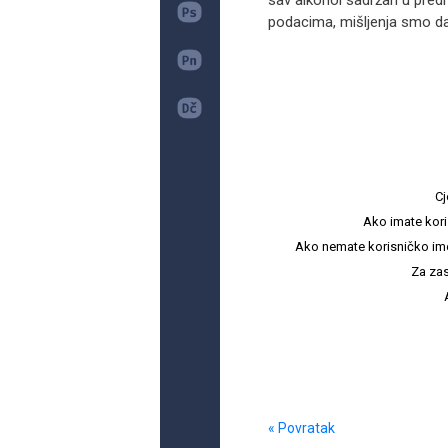
sav alkohol sadržan u pred
podacima, mišljenja smo da 
Cj
Ako imate kori
Ako nemate korisničko ime i 
Za zas
« Povratak