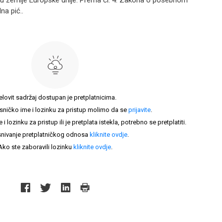
u zemlje Europske unije. Prema čl. 4. Zakona o posebnom
na pić..
elovit sadržaj dostupan je pretplatnicima.
sničko ime i lozinku za pristup molimo da se
prijavite
.
lozinku za pristup ili je pretplata istekla, potrebno se pretplatiti.
nivanje pretplatničkog odnosa
kliknite ovdje
.
Ako ste zaboravili lozinku
kliknite ovdje
.