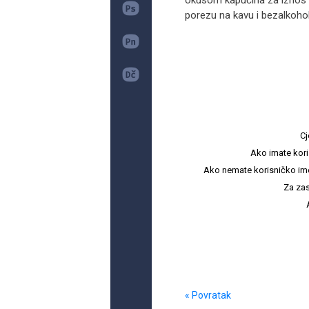
okusom kapučina za iznos 
porezu na kavu i bezalkohol
Cj
Ako imate kori
Ako nemate korisničko ime i 
Za zas
« Povratak