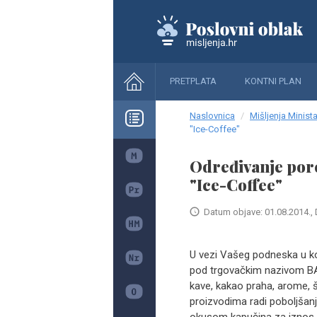
PRETPLATA
KONTNI PLAN
Naslovnica
Mišljenja Minista
"Ice-Coffee"
Određivanje pore
"Ice-Coffee"
Datum objave: 01.08.2014., 
U vezi Vašeg podneska u ko
pod trgovačkim nazivom BAS
kave, kakao praha, arome, š
proizvodima radi poboljšanj