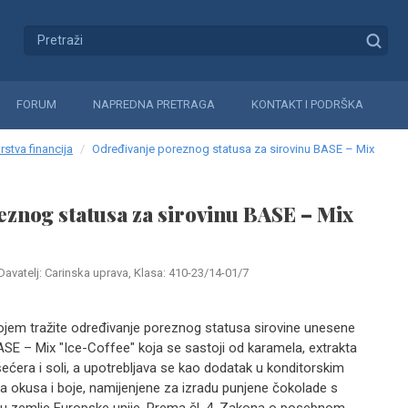
FORUM
NAPREDNA PRETRAGA
KONTAKT I PODRŠKA
rstva financija
Određivanje poreznog statusa za sirovinu BASE – Mix
znog statusa za sirovinu BASE – Mix
Davatelj: Carinska uprava, Klasa: 410-23/14-01/7
jem tražite određivanje poreznog statusa sirovine unesene
E – Mix "Ice-Coffee" koja se sastoji od karamela, extrakta
ećera i soli, a upotrebljava se kao dodatak u konditorskim
a okusa i boje, namijenjene za izradu punjene čokolade s