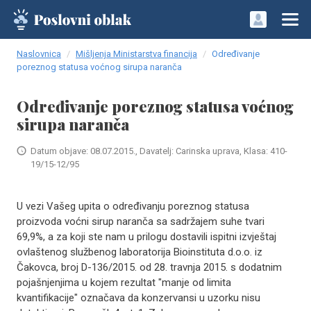
Naslovnica
Mišljenja Ministarstva financija
Određivanje
poreznog statusa voćnog sirupa naranča
Određivanje poreznog statusa voćnog
sirupa naranča
Datum objave: 08.07.2015., Davatelj: Carinska uprava, Klasa: 410-
19/15-12/95
U vezi Vašeg upita o određivanju poreznog statusa
proizvoda voćni sirup naranča sa sadržajem suhe tvari
69,9%, a za koji ste nam u prilogu dostavili ispitni izvještaj
ovlaštenog službenog laboratorija Bioinstituta d.o.o. iz
Čakovca, broj D-136/2015. od 28. travnja 2015. s dodatnim
pojašnjenjima u kojem rezultat "manje od limita
kvantifikacije" označava da konzervansi u uzorku nisu