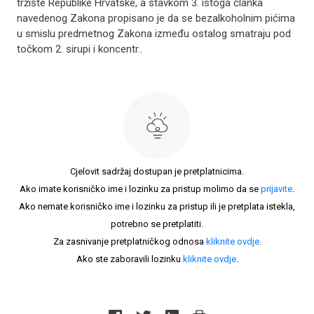
tržište Republike Hrvatske, a stavkom 3. istoga članka
navedenog Zakona propisano je da se bezalkoholnim pićima
u smislu predmetnog Zakona između ostalog smatraju pod
točkom 2. sirupi i koncentr..
Cjelovit sadržaj dostupan je pretplatnicima.
Ako imate korisničko ime i lozinku za pristup molimo da se
prijavite
.
Ako nemate korisničko ime i lozinku za pristup ili je pretplata istekla,
potrebno se pretplatiti.
Za zasnivanje pretplatničkog odnosa
kliknite ovdje
.
Ako ste zaboravili lozinku
kliknite ovdje
.