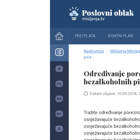
PRETPLATA
KONTNI PLAN
Naslovnica
Mišljenja Minista
pića
Određivanje por
bezalkoholnih pi
Datum objave: 10.09.2018., 
Tražite određivanje porezn
osvježavajuće bezalkoholno
osvježavajuće bezalkoholno
osvježavajuće bezalkoholno