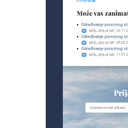
« Povratak
Može vas zanimat
Određivanje poreznog st
, 26.11.
MIŠLJENJA MF
Određivanje poreznog st
, 09.02.
MIŠLJENJA MF
Određivanje poreznog st
, 11.01.
MIŠLJENJA MF
Prij