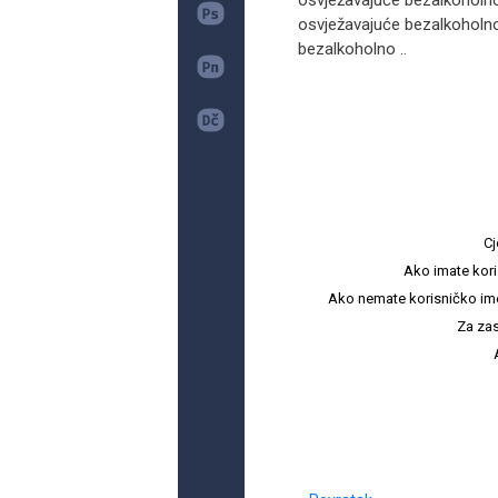
osvježavajuće bezalkoholno
osvježavajuće bezalkoholno
bezalkoholno ..
Cj
Ako imate kori
Ako nemate korisničko ime i 
Za zas