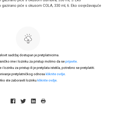
 gazirano piće s okusom đumbira, 330 ml, 5. Eko
 gazirano piće s okusom COLA, 330 ml, 6. Eko osvježavajuće
elovit sadržaj dostupan je pretplatnicima.
sničko ime i lozinku za pristup molimo da se
prijavite
.
lozinku za pristup ili je pretplata istekla, potrebno se pretplatiti.
nivanje pretplatničkog odnosa
kliknite ovdje
.
Ako ste zaboravili lozinku
kliknite ovdje
.