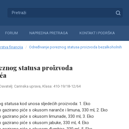
FORUM
NAPREDNA PRETRAGA
KONTAKT I PODRŠKA
rstva financija
Određivanje poreznog statusa proizvoda bezalkoholnih
eznog statusa proizvoda
ća
Davatelj: Carinska uprava, Klasa: 410-19/18-12/64
og statusa kod unosa sljedećih proizvoda: 1. Eko
 gazirano piće s okusom naranče i limuna, 330 ml, 2. Eko
 gazirano piće s okusom limunade, 330 ml, 3. Eko
 gazirano piće s okusom jabuke, 330 ml, 4. Eko