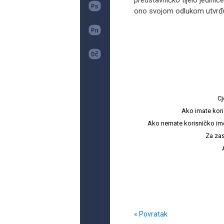
predstavničko tijelo jedini
ono svojom odlukom utvrđuj
Cj
Ako imate kori
Ako nemate korisničko ime i 
Za zas
« Povratak