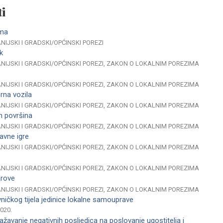
i
ima
NIJSKI I GRADSKI/OPĆINSKI POREZI
k
NIJSKI I GRADSKI/OPĆINSKI POREZI, ZAKON O LOKALNIM POREZIMA
NIJSKI I GRADSKI/OPĆINSKI POREZI, ZAKON O LOKALNIM POREZIMA
rna vozila
NIJSKI I GRADSKI/OPĆINSKI POREZI, ZAKON O LOKALNIM POREZIMA
h površina
NIJSKI I GRADSKI/OPĆINSKI POREZI, ZAKON O LOKALNIM POREZIMA
avne igre
NIJSKI I GRADSKI/OPĆINSKI POREZI, ZAKON O LOKALNIM POREZIMA
NIJSKI I GRADSKI/OPĆINSKI POREZI, ZAKON O LOKALNIM POREZIMA
arove
NIJSKI I GRADSKI/OPĆINSKI POREZI, ZAKON O LOKALNIM POREZIMA
ničkog tijela jedinice lokalne samouprave
2020.
žavanje negativnih posljedica na poslovanje ugostitelja i