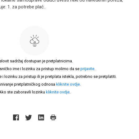
ce lokalne samouprave odluči uvesti neki od navedenih poreza,
e: 1. za potrebe plać..
elovit sadržaj dostupan je pretplatnicima.
sničko ime i lozinku za pristup molimo da se
prijavite
.
lozinku za pristup ili je pretplata istekla, potrebno se pretplatiti.
nivanje pretplatničkog odnosa
kliknite ovdje
.
Ako ste zaboravili lozinku
kliknite ovdje
.