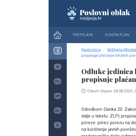
PRETPLATA
KONTNI PLAN
Naslovnica
Mišljenja Minista
propisuje plaćanje lokalnih po
Odluke jedinica
propisuje plaćan
Datum objave: 28.08.2020., 
Odredbom članka 20. Zakona
dalje u tekstu: ZLP) propis
poreze: prirez porezu na d
na korištenje javnih površi