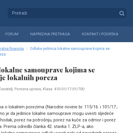
FORUM
NAPREDNA PRETRAGA
KONTAKT I PODRŠKA
rstva financija
Odluke jedinica lokalne samouprave kojima se
reza
 lokalne samouprave kojima se
je lokalnih poreza
Davatelj: Porezna uprava, Klasa: 410-01/17-01/700
 o lokalnim porezima (Narodne novine br. 115/16. i 101/17.;
ano je da jedinice lokalne samouprave mogu uvesti sljedeće
ohodak, porez na potrošnju, porez na kuće za odmor i porez
na. Prema odredbi članka 42. stavka 1. ZLP-a, ako