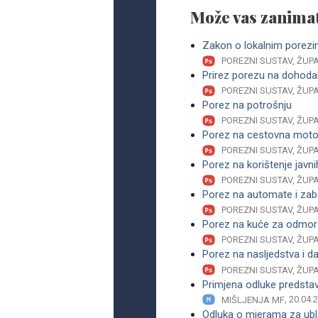
Može vas zanimat
Zakon o lokalnim porez
POREZNI SUSTAV, ŽUPA
Prirez porezu na dohoda
POREZNI SUSTAV, ŽUPA
Porez na potrošnju
POREZNI SUSTAV, ŽUPA
Porez na cestovna moto
POREZNI SUSTAV, ŽUPA
Porez na korištenje javni
POREZNI SUSTAV, ŽUPA
Porez na automate i zab
POREZNI SUSTAV, ŽUPA
Porez na kuće za odmor
POREZNI SUSTAV, ŽUPA
Porez na nasljedstva i d
POREZNI SUSTAV, ŽUPA
Primjena odluke predstav
, 20.04.
MIŠLJENJA MF
Odluka o mjerama za ubla