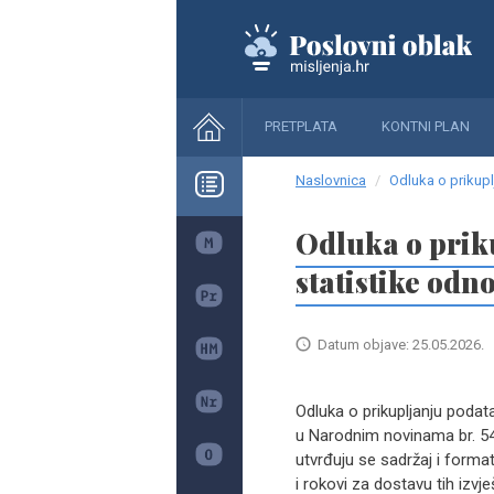
PRETPLATA
KONTNI PLAN
Naslovnica
Odluka o prikup
Odluka o prik
statistike od
Datum objave: 25.05.2026.
Odluka o prikupljanju poda
u Narodnim novinama br. 54
utvrđuju se sadržaj i form
i rokovi za dostavu tih izv