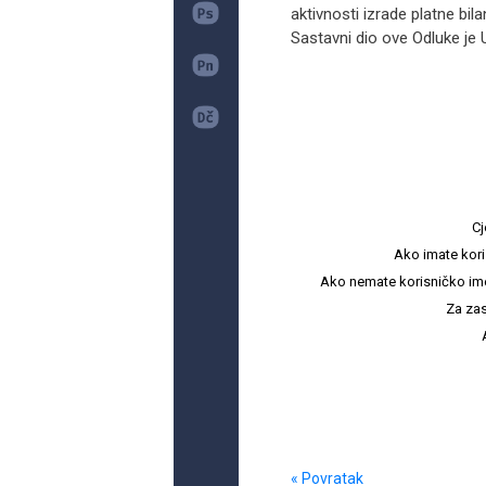
aktivnosti izrade platne bi
Sastavni dio ove Odluke je U
Cj
Ako imate kori
Ako nemate korisničko ime i 
Za zas
« Povratak