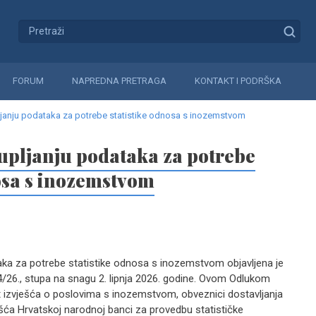
FORUM
NAPREDNA PRETRAGA
KONTAKT I PODRŠKA
ljanju podataka za potrebe statistike odnosa s inozemstvom
upljanju podataka za potrebe
nosa s inozemstvom
taka za potrebe statistike odnosa s inozemstvom objavljena je
/26., stupa na snagu 2. lipnja 2026. godine. Ovom Odlukom
at izvješća o poslovima s inozemstvom, obveznici dostavljanja
ješća Hrvatskoj narodnoj banci za provedbu statističke