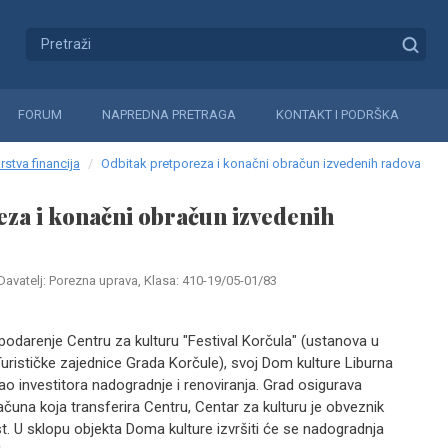
FORUM
NAPREDNA PRETRAGA
KONTAKT I PODRŠKA
rstva financija
Odbitak pretporeza i konačni obračun izvedenih radova
za i konačni obračun izvedenih
Davatelj: Porezna uprava, Klasa: 410-19/05-01/83
odarenje Centru za kulturu "Festival Korčula" (ustanova u
Turističke zajednice Grada Korčule), svoj Dom kulture Liburna
kao investitora nadogradnje i renoviranja. Grad osigurava
ačuna koja transferira Centru, Centar za kulturu je obveznik
. U sklopu objekta Doma kulture izvršiti će se nadogradnja