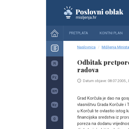
PRETPLATA
KONTNI PLAN
Naslovnica
Mišljenja Minista
Odbitak pretpore
radova
Datum objave: 08.07.2005., 
Grad Korčula je dao na gosp
vlasništvu Grada Korčule i 
u Korčuli te ovlastio istog 
financijska sredstva iz pror
poreza na dodanu vrijednost