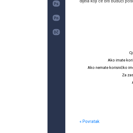
dijela koji će biti budući posl
Cj
Ako imate kori
Ako nemate korisničko ime i 
Za zas
« Povratak