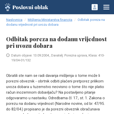
Naslovnica
Mišljenja Ministarstva financija
Odbitak poreza na
dodanu vrijednost pri uvozu dobara
Odbitak poreza na dodanu vrijednost
pri uvozu dobara
Datum objave: 13.09.2004., Davatelj: Porezna uprava, Klasa: 410-
19/04-01/132
Obratili ste nam se radi davanja mišljenja o tome može li
porezni obveznik - obrtnik odbiti plaćeni pretporez prilikom
uvoza dobara u tuzemstvo neovisno o tome što nije platio
račun inozemnom dobavljaču? Na postavljeno pitanje
odgovaramo u nastavku. Odredbama čl. 17., st. 1. Zakona o
porezu na dodanu vrijednost (Narodne novine, od br. 47/95.
do 82/04.) propisano je da porezni obveznik obračunava