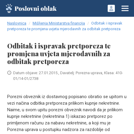
Naslovnica
Mišljenja Ministarstva financija
Odbitak i ispravak
pretporeza te promjena uvjeta mjerodavnih za odbitak pretporeza
Odbitak i ispravak pretporeza te
promjena uvjeta mjerodavnih za
odbitak pretporeza
Datum objave: 27.01.2015., Davatelj: Porezna uprava, Klasa: 410-
01/14-01/2738
Porezni obveznik iz dostavnog popisano obratio se upitom u
vezi načina odbitka pretporeza prilikom kupnje nekretnine.
Naime, u svom upitu porezni obveznik navodi da je prilikom
kupnje nekretnine (nekretnina 1) iskazao pretporez po
primljenom računu za nabavu nekretnine, a koji mu je
Porezna uprava u postupku nadzora za razdoblje od