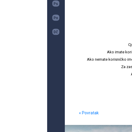
Cj
Ako imate kori
Ako nemate korisničko ime i 
Za zas
« Povratak