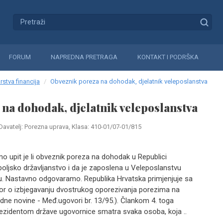
FORUM
NAPREDNA PRETRAGA
KONTAKT I PODRŠKA
rstva financija
Obveznik poreza na dohodak, djelatnik veleposlanstva
na dohodak, djelatnik veleposlanstva
Davatelj: Porezna uprava, Klasa: 410-01/07-01/815
mo upit je li obveznik poreza na dohodak u Republici
oljsko državljanstvo i da je zaposlena u Veleposlanstvu
u. Nastavno odgovaramo. Republika Hrvatska primjenjuje sa
r o izbjegavanju dvostrukog oporezivanja porezima na
dne novine - Međ.ugovori br. 13/95.). Člankom 4. toga
ezidentom države ugovornice smatra svaka osoba, koja ..