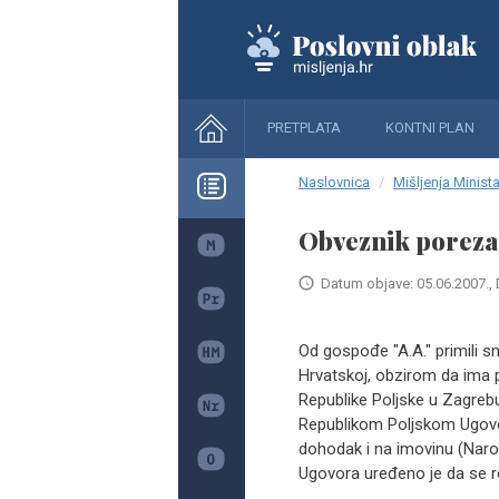
PRETPLATA
KONTNI PLAN
Naslovnica
Mišljenja Minista
Obveznik poreza 
Datum objave: 05.06.2007., 
Od gospođe "A.A." primili s
Hrvatskoj, obzirom da ima p
Republike Poljske u Zagreb
Republikom Poljskom Ugovo
dohodak i na imovinu (Naro
Ugovora uređeno je da se r