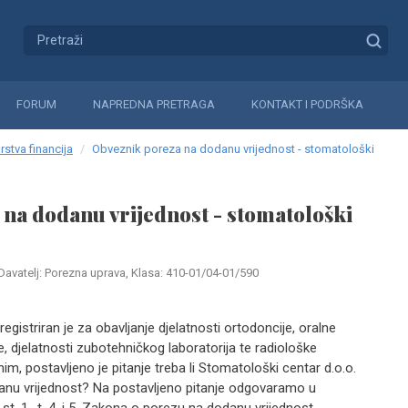
FORUM
NAPREDNA PRETRAGA
KONTAKT I PODRŠKA
rstva financija
Obveznik poreza na dodanu vrijednost - stomatološki
na dodanu vrijednost - stomatološki
Davatelj: Porezna uprava, Klasa: 410-01/04-01/590
registriran je za obavljanje djelatnosti ortodoncije, oralne
e, djelatnosti zubotehničkog laboratorija te radiološke
nim, postavljeno je pitanje treba li Stomatološki centar d.o.o.
anu vrijednost? Na postavljeno pitanje odgovaramo u