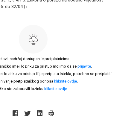
st. 1., t. 4. i 5. Zakona o porezu na dodanu vrijednost
. do 82/04.) i ..
elovit sadržaj dostupan je pretplatnicima.
sničko ime i lozinku za pristup molimo da se
prijavite
.
lozinku za pristup ili je pretplata istekla, potrebno se pretplatiti.
nivanje pretplatničkog odnosa
kliknite ovdje
.
Ako ste zaboravili lozinku
kliknite ovdje
.