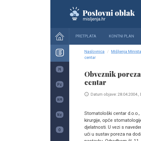
PRETPLATA
KONTNI PLAN
Naslovnica
Mišljenja Minista
centar
Obveznik poreza 
centar
Datum objave: 28.04.2004., 
Stomatološki centar d.o.o., 
kirurgije, opće stomatologij
djelatnosti. U vezi s navede
ući u sustav poreza na dod