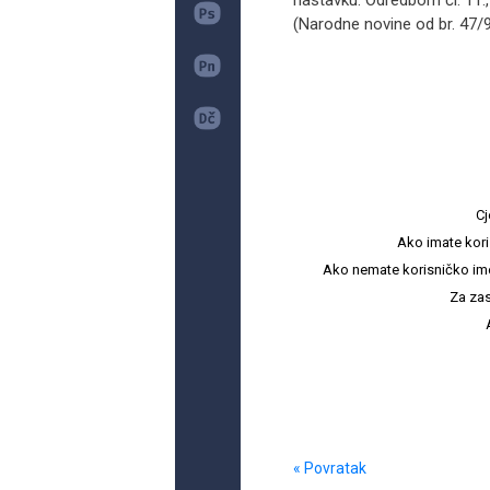
nastavku. Odredbom čl. 11., 
(Narodne novine od br. 47/95
Cj
Ako imate kori
Ako nemate korisničko ime i 
Za zas
« Povratak