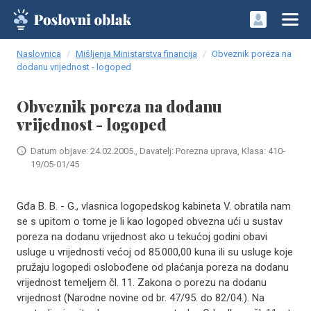
Naslovnica
Mišljenja Ministarstva financija
Obveznik poreza na
dodanu vrijednost - logoped
Obveznik poreza na dodanu
vrijednost - logoped
Datum objave: 24.02.2005., Davatelj: Porezna uprava, Klasa: 410-
19/05-01/45
Gđa B. B. - G., vlasnica logopedskog kabineta V. obratila nam
se s upitom o tome je li kao logoped obvezna ući u sustav
poreza na dodanu vrijednost ako u tekućoj godini obavi
usluge u vrijednosti većoj od 85.000,00 kuna ili su usluge koje
pružaju logopedi oslobođene od plaćanja poreza na dodanu
vrijednost temeljem čl. 11. Zakona o porezu na dodanu
vrijednost (Narodne novine od br. 47/95. do 82/04.). Na