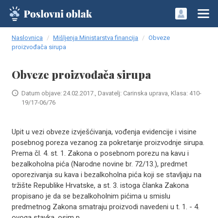
Naslovnica
Mišljenja Ministarstva financija
Obveze
proizvođača sirupa
Obveze proizvođača sirupa
Datum objave: 24.02.2017., Davatelj: Carinska uprava, Klasa: 410-
19/17-06/76
Upit u vezi obveze izvješćivanja, vođenja evidencije i visine
posebnog poreza vezanog za pokretanje proizvodnje sirupa.
Prema čl. 4. st. 1. Zakona o posebnom porezu na kavu i
bezalkoholna pića (Narodne novine br. 72/13.), predmet
oporezivanja su kava i bezalkoholna pića koji se stavljaju na
tržište Republike Hrvatske, a st. 3. istoga članka Zakona
propisano je da se bezalkoholnim pićima u smislu
predmetnog Zakona smatraju proizvodi navedeni u t. 1. - 4.
ovoga stavka, osim p..