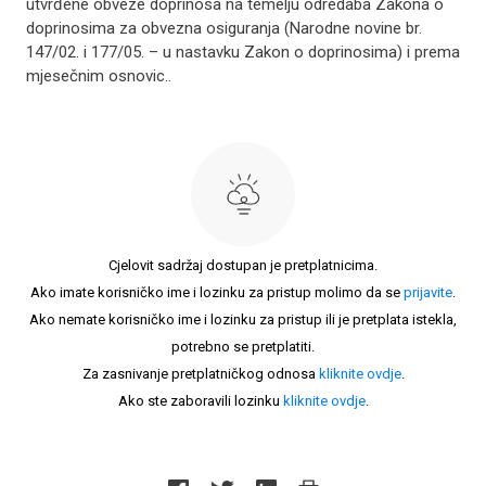
utvrđene obveze doprinosa na temelju odredaba Zakona o
doprinosima za obvezna osiguranja (Narodne novine br.
147/02. i 177/05. – u nastavku Zakon o doprinosima) i prema
mjesečnim osnovic..
Cjelovit sadržaj dostupan je pretplatnicima.
Ako imate korisničko ime i lozinku za pristup molimo da se
prijavite
.
Ako nemate korisničko ime i lozinku za pristup ili je pretplata istekla,
potrebno se pretplatiti.
Za zasnivanje pretplatničkog odnosa
kliknite ovdje
.
Ako ste zaboravili lozinku
kliknite ovdje
.