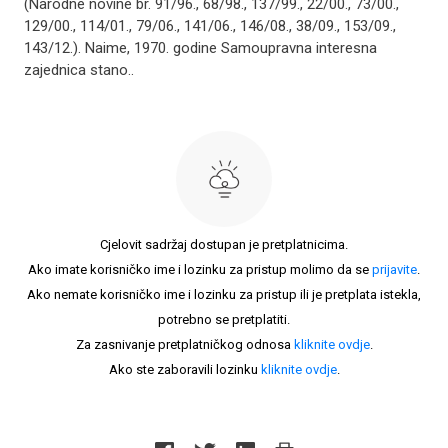
(Narodne novine br. 91/96., 68/98., 137/99., 22/00., 73/00.,
129/00., 114/01., 79/06., 141/06., 146/08., 38/09., 153/09.,
143/12.). Naime, 1970. godine Samoupravna interesna
zajednica stano..
Cjelovit sadržaj dostupan je pretplatnicima.
Ako imate korisničko ime i lozinku za pristup molimo da se
prijavite
.
Ako nemate korisničko ime i lozinku za pristup ili je pretplata istekla,
potrebno se pretplatiti.
Za zasnivanje pretplatničkog odnosa
kliknite ovdje
.
Ako ste zaboravili lozinku
kliknite ovdje
.