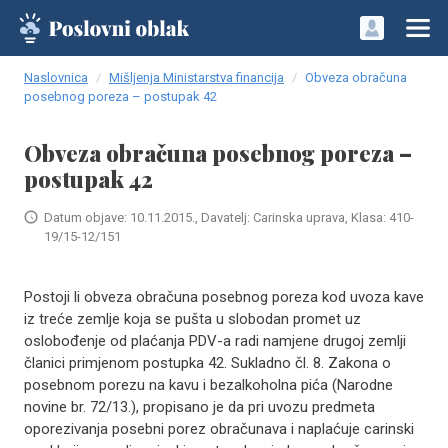
Naslovnica
Mišljenja Ministarstva financija
Obveza obračuna
posebnog poreza – postupak 42
Obveza obračuna posebnog poreza –
postupak 42
Datum objave: 10.11.2015., Davatelj: Carinska uprava, Klasa: 410-
19/15-12/151
Postoji li obveza obračuna posebnog poreza kod uvoza kave
iz treće zemlje koja se pušta u slobodan promet uz
oslobođenje od plaćanja PDV-a radi namjene drugoj zemlji
članici primjenom postupka 42. Sukladno čl. 8. Zakona o
posebnom porezu na kavu i bezalkoholna pića (Narodne
novine br. 72/13.), propisano je da pri uvozu predmeta
oporezivanja posebni porez obračunava i naplaćuje carinski