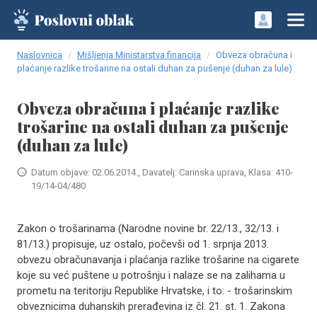
Naslovnica
Mišljenja Ministarstva financija
Obveza obračuna i
plaćanje razlike trošarine na ostali duhan za pušenje (duhan za lule)
Obveza obračuna i plaćanje razlike
trošarine na ostali duhan za pušenje
(duhan za lule)
Datum objave: 02.06.2014., Davatelj: Carinska uprava, Klasa: 410-
19/14-04/480
Zakon o trošarinama (Narodne novine br. 22/13., 32/13. i
81/13.) propisuje, uz ostalo, počevši od 1. srpnja 2013.
obvezu obračunavanja i plaćanja razlike trošarine na cigarete
koje su već puštene u potrošnju i nalaze se na zalihama u
prometu na teritoriju Republike Hrvatske, i to: - trošarinskim
obveznicima duhanskih prerađevina iz čl. 21. st. 1. Zakona