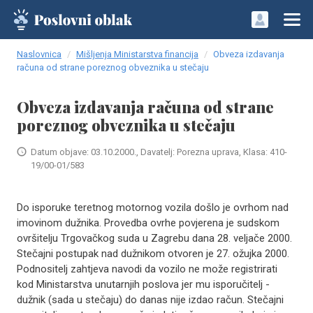
Naslovnica
Mišljenja Ministarstva financija
Obveza izdavanja
računa od strane poreznog obveznika u stečaju
Obveza izdavanja računa od strane
poreznog obveznika u stečaju
Datum objave: 03.10.2000., Davatelj: Porezna uprava, Klasa: 410-
19/00-01/583
Do isporuke teretnog motornog vozila došlo je ovrhom nad
imovinom dužnika. Provedba ovrhe povjerena je sudskom
ovršitelju Trgovačkog suda u Zagrebu dana 28. veljače 2000.
Stečajni postupak nad dužnikom otvoren je 27. ožujka 2000.
Podnositelj zahtjeva navodi da vozilo ne može registrirati
kod Ministarstva unutarnjih poslova jer mu isporučitelj -
dužnik (sada u stečaju) do danas nije izdao račun. Stečajni