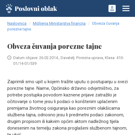
Naslovnica
Mišljenja Ministarstva financija
Obveza čuvanja
porezne tajne
Obveza čuvanja porezne tajne
Datum objave: 26.02.2014., Davatelj: Porezna uprava, Klasa: 410-
01/14-01/539
Zaprimili smo upit u kojem tražite uputu o postupanju u svezi
porezne tajne. Naime, Općinsko državno odvjetništvo, za
potrebe postupka povodom kaznene prijave zatražilo je
očitovanje o tome jesu li podaci o korištenim uplaćenim
premijama životnog osiguranja kao poreznim olakšicama
službena tajna, odnosno jesu li predmetni podaci zakonom,
drugim propisom ili kakvim općim aktom nadležnog tijela
donesenim na temelju zakona proglašeni službenom tajnom,
te ukol..