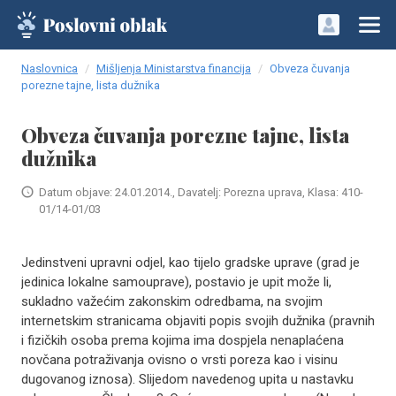
Naslovnica
Mišljenja Ministarstva financija
Obveza čuvanja
porezne tajne, lista dužnika
Obveza čuvanja porezne tajne, lista
dužnika
Datum objave: 24.01.2014., Davatelj: Porezna uprava, Klasa: 410-
01/14-01/03
Jedinstveni upravni odjel, kao tijelo gradske uprave (grad je
jedinica lokalne samouprave), postavio je upit može li,
sukladno važećim zakonskim odredbama, na svojim
internetskim stranicama objaviti popis svojih dužnika (pravnih
i fizičkih osoba prema kojima ima dospjela nenaplaćena
novčana potraživanja ovisno o vrsti poreza kao i visinu
dugovanog iznosa). Slijedom navedenog upita u nastavku