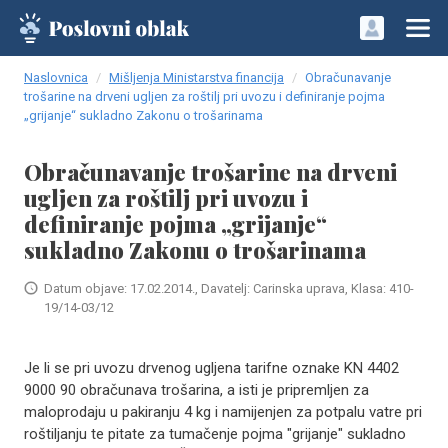
Naslovnica
Mišljenja Ministarstva financija
Obračunavanje
trošarine na drveni ugljen za roštilj pri uvozu i definiranje pojma
„grijanje“ sukladno Zakonu o trošarinama
Obračunavanje trošarine na drveni
ugljen za roštilj pri uvozu i
definiranje pojma „grijanje“
sukladno Zakonu o trošarinama
Datum objave: 17.02.2014., Davatelj: Carinska uprava, Klasa: 410-
19/14-03/12
Je li se pri uvozu drvenog ugljena tarifne oznake KN 4402
9000 90 obračunava trošarina, a isti je pripremljen za
maloprodaju u pakiranju 4 kg i namijenjen za potpalu vatre pri
roštiljanju te pitate za tumačenje pojma "grijanje" sukladno