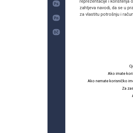
reprezentacije i korištenj
zahtjeva navodi, da se u pr
za vlastitu potrošnju i račun
Cj
Ako imate kori
Ako nemate korisničko ime i 
Za zas