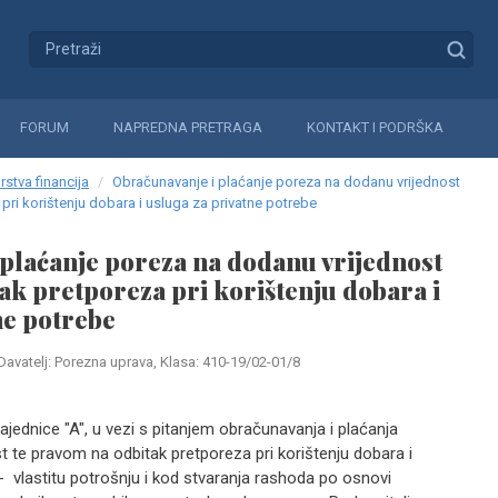
FORUM
NAPREDNA PRETRAGA
KONTAKT I PODRŠKA
rstva financija
Obračunavanje i plaćanje poreza na dodanu vrijednost
pri korištenju dobara i usluga za privatne potrebe
plaćanje poreza na dodanu vrijednost
tak pretporeza pri korištenju dobara i
ne potrebe
Davatelj: Porezna uprava, Klasa: 410-19/02-01/8
ednice "A", u vezi s pitanjem obračunavanja i plaćanja
 te pravom na odbitak pretporeza pri korištenju dobara i
- vlastitu potrošnju i kod stvaranja rashoda po osnovi