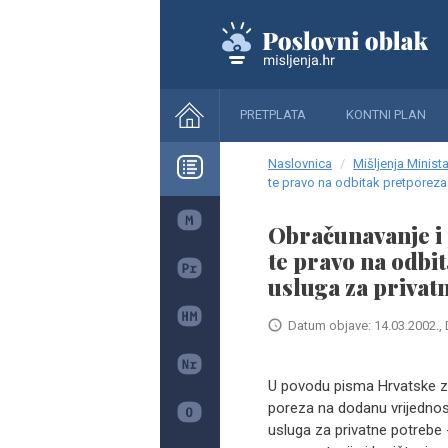
PRETPLATA
KONTNI PLAN
Naslovnica
Mišljenja Minista
te pravo na odbitak pretporeza 
Obračunavanje i 
te pravo na odbi
usluga za privat
Datum objave: 14.03.2002., 
U povodu pisma Hrvatske zaj
poreza na dodanu vrijednost
usluga za privatne potrebe 