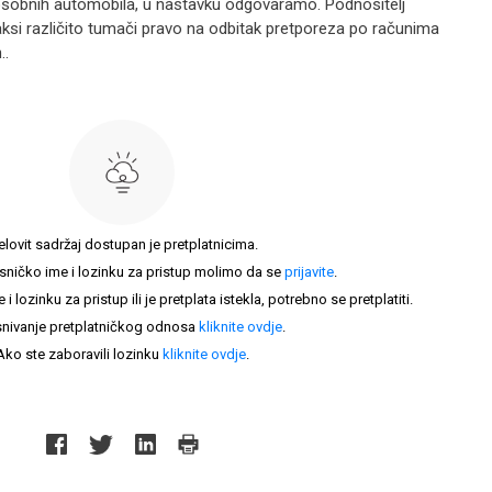
a osobnih automobila, u nastavku odgovaramo. Podnositelj
aksi različito tumači pravo na odbitak pretporeza po računima
..
elovit sadržaj dostupan je pretplatnicima.
sničko ime i lozinku za pristup molimo da se
prijavite
.
lozinku za pristup ili je pretplata istekla, potrebno se pretplatiti.
nivanje pretplatničkog odnosa
kliknite ovdje
.
Ako ste zaboravili lozinku
kliknite ovdje
.