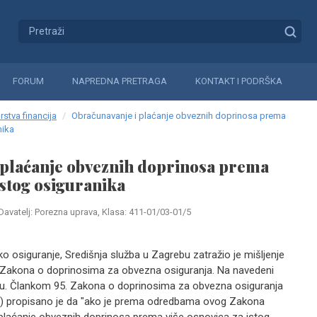
FORUM
NAPREDNA PRETRAGA
KONTAKT I PODRŠKA
rstva financija
Obračunavanje i plaćanje obveznih doprinosa prema
nika
 plaćanje obveznih doprinosa prema
istog osiguranika
Davatelj: Porezna uprava, Klasa: 411-01/03-01/5
o osiguranje, Središnja služba u Zagrebu zatražio je mišljenje
. Zakona o doprinosima za obvezna osiguranja. Na navedeni
u. Člankom 95. Zakona o doprinosima za obvezna osiguranja
2.) propisano je da "ako je prema odredbama ovog Zakona