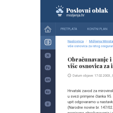
PRETPLATA
KONTNI PLAN
Naslovnica
Mišljenja Minista
više osnovica za istog osigura
Obračunavanje i
više osnovica za 
Datum objave: 17.02.2003., 
Hrvatski zavod za mirovinsk
u svezi primjene članka 95
upit odgovaramo u nastavk
(Narodne novine br. 147/0