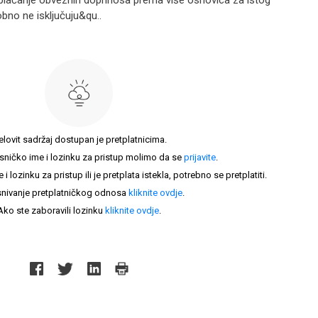
plaćanje obveznih doprinosa prema više osnovica za istog
no ne isključuju&qu..
elovit sadržaj dostupan je pretplatnicima.
sničko ime i lozinku za pristup molimo da se
prijavite
.
lozinku za pristup ili je pretplata istekla, potrebno se pretplatiti.
nivanje pretplatničkog odnosa
kliknite ovdje
.
Ako ste zaboravili lozinku
kliknite ovdje
.