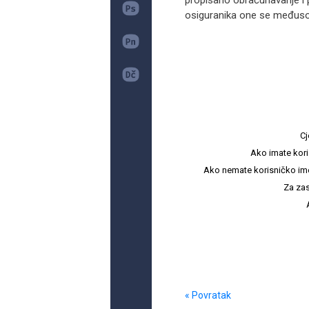
propisano obračunavanje i 
osiguranika one se međusob
Cj
Ako imate kori
Ako nemate korisničko ime i 
Za zas
« Povratak