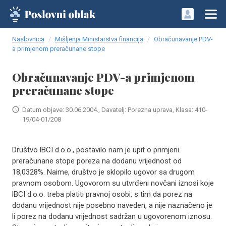
Naslovnica
Mišljenja Ministarstva financija
Obračunavanje PDV-
a primjenom preračunane stope
Obračunavanje PDV-a primjenom
preračunane stope
Datum objave: 30.06.2004., Davatelj: Porezna uprava, Klasa: 410-
19/04-01/208
Društvo lBCI d.o.o., postavilo nam je upit o primjeni
preračunane stope poreza na dodanu vrijednost od
18,0328%. Naime, društvo je sklopilo ugovor sa drugom
pravnom osobom. Ugovorom su utvrđeni novčani iznosi koje
lBCI d.o.o. treba platiti pravnoj osobi, s tim da porez na
dodanu vrijednost nije posebno naveden, a nije naznačeno je
li porez na dodanu vrijednost sadržan u ugovorenom iznosu.