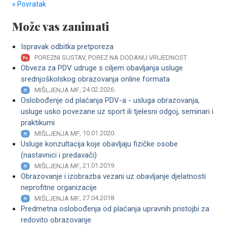
« Povratak
Može vas zanimati
Ispravak odbitka pretporeza
POREZNI SUSTAV, POREZ NA DODANU VRIJEDNOST
Obveza za PDV udruge s ciljem obavljanja usluge
srednjoškolskog obrazovanja online formata
, 24.02.2026.
MIŠLJENJA MF
Oslobođenje od plaćanja PDV-a - usluga obrazovanja,
usluge usko povezane uz sport ili tjelesni odgoj, seminari i
praktikumi
, 10.01.2020.
MIŠLJENJA MF
Usluge konzultacija koje obavljaju fizičke osobe
(nastavnici i predavači)
, 21.01.2019.
MIŠLJENJA MF
Obrazovanje i izobrazba vezani uz obavljanje djelatnosti
neprofitne organizacije
, 27.04.2018.
MIŠLJENJA MF
Predmetna oslobođenja od plaćanja upravnih pristojbi za
redovito obrazovanje