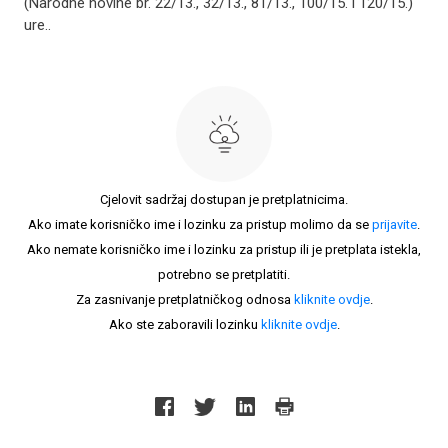
(Narodne novine br. 22/13., 32/13., 81/13., 100/15. i 120/15.)
ure..
Cjelovit sadržaj dostupan je pretplatnicima.
Ako imate korisničko ime i lozinku za pristup molimo da se
prijavite
.
Ako nemate korisničko ime i lozinku za pristup ili je pretplata istekla,
potrebno se pretplatiti.
Za zasnivanje pretplatničkog odnosa
kliknite ovdje
.
Ako ste zaboravili lozinku
kliknite ovdje
.