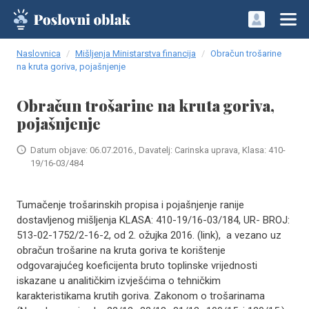
Naslovnica
Mišljenja Ministarstva financija
Obračun trošarine
na kruta goriva, pojašnjenje
Obračun trošarine na kruta goriva,
pojašnjenje
Datum objave: 06.07.2016., Davatelj: Carinska uprava, Klasa: 410-
19/16-03/484
Tumačenje trošarinskih propisa i pojašnjenje ranije
dostavljenog mišljenja KLASA: 410-19/16-03/184, UR- BROJ:
513-02-1752/2-16-2, od 2. ožujka 2016. (link), a vezano uz
obračun trošarine na kruta goriva te korištenje
odgovarajućeg koeficijenta bruto toplinske vrijednosti
iskazane u analitičkim izvješćima o tehničkim
karakteristikama krutih goriva. Zakonom o trošarinama