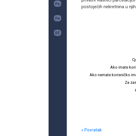
privatni vlasnici parcelaci
postojećih nekretnina u nji
Cj
Ako imate kori
Ako nemate korisničko ime i 
Za zas
« Povratak