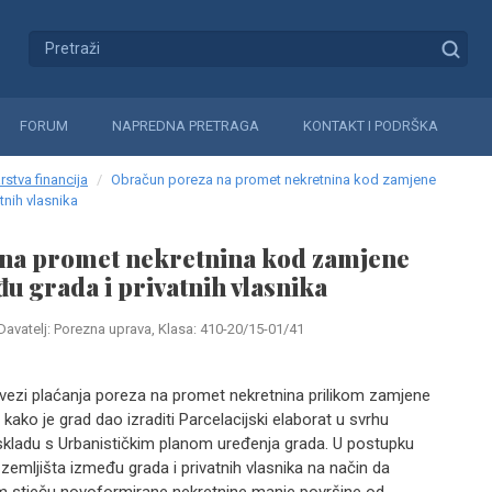
FORUM
NAPREDNA PRETRAGA
KONTAKT I PODRŠKA
rstva financija
Obračun poreza na promet nekretnina kod zamjene
tnih vlasnika
na promet nekretnina kod zamjene
u grada i privatnih vlasnika
Davatelj: Porezna uprava, Klasa: 410-20/15-01/41
bvezi plaćanja poreza na promet nekretnina prilikom zamjene
 kako je grad dao izraditi Parcelacijski elaborat u svrhu
 skladu s Urbanističkim planom uređenja grada. U postupku
 zemljišta između grada i privatnih vlasnika na način da