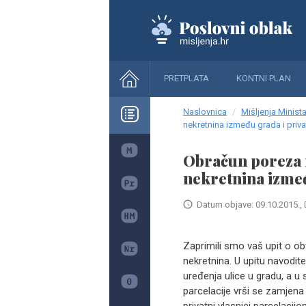
PRETPLATA
KONTNI PLAN
Naslovnica
Mišljenja Minista
nekretnina između grada i priva
Obračun poreza 
nekretnina izmeđ
Datum objave: 09.10.2015., 
Zaprimili smo vaš upit o o
nekretnina. U upitu navodite
uređenja ulice u gradu, a u
parcelacije vrši se zamjena