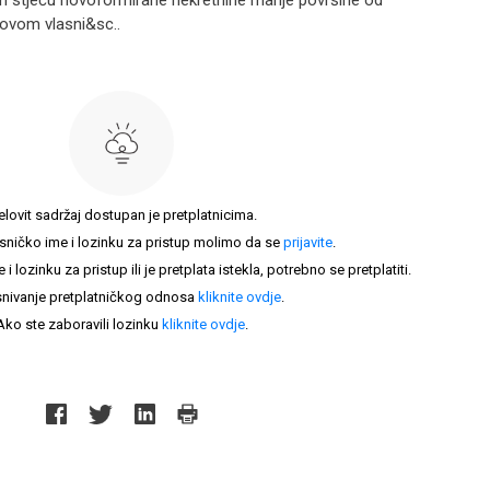
jom stječu novoformirane nekretnine manje površine od
hovom vlasni&sc..
elovit sadržaj dostupan je pretplatnicima.
sničko ime i lozinku za pristup molimo da se
prijavite
.
lozinku za pristup ili je pretplata istekla, potrebno se pretplatiti.
nivanje pretplatničkog odnosa
kliknite ovdje
.
Ako ste zaboravili lozinku
kliknite ovdje
.