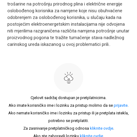
trošarine na potrošnju prirodnog plina i električne energije
oslobođenog korisnika za namjene koje nisu obuhvaćene
odobrenjem za oslobođenog korisnika, u slučaju kada na
postojećim elektroenergetskim instalacijama nije odvojena
niti mjerilima razgraničena različita namjena potrošnje unutar
proizvodnog pogona te tražite tumačenje stava nadležnog
carinskog ureda iskazanog u ovoj problematici prili..
Cjelovit sadržaj dostupan je pretplatnicima.
Ako imate korisničko ime i lozinku za pristup molimo da se
prijavite
.
Ako nemate korisničko ime i lozinku za pristup ili je pretplata istekla,
potrebno se pretplatiti.
Za zasnivanje pretplatničkog odnosa
kliknite ovdje
.
Ako ste zaboravili lozinku
kliknite ovdje
.