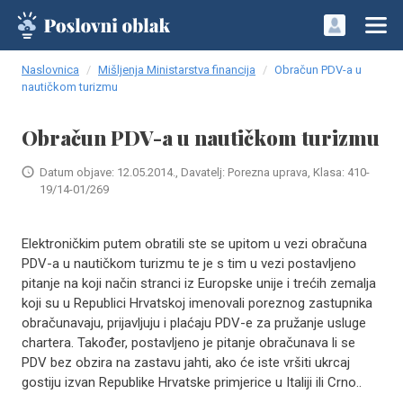
Naslovnica
Mišljenja Ministarstva financija
Obračun PDV-a u
nautičkom turizmu
Obračun PDV-a u nautičkom turizmu
Datum objave: 12.05.2014., Davatelj: Porezna uprava, Klasa: 410-
19/14-01/269
Elektroničkim putem obratili ste se upitom u vezi obračuna
PDV-a u nautičkom turizmu te je s tim u vezi postavljeno
pitanje na koji način stranci iz Europske unije i trećih zemalja
koji su u Republici Hrvatskoj imenovali poreznog zastupnika
obračunavaju, prijavljuju i plaćaju PDV-e za pružanje usluge
chartera. Također, postavljeno je pitanje obračunava li se
PDV bez obzira na zastavu jahti, ako će iste vršiti ukrcaj
gostiju izvan Republike Hrvatske primjerice u Italiji ili Crno..