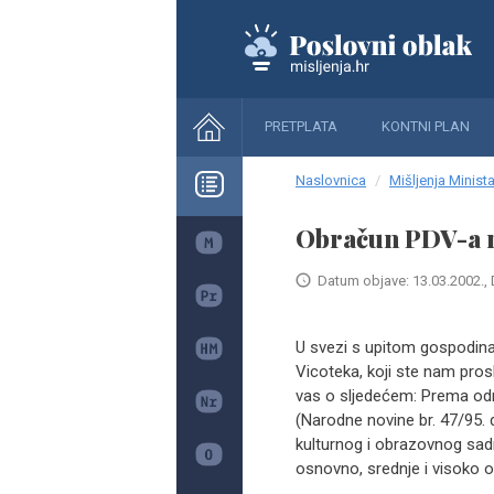
PRETPLATA
KONTNI PLAN
Naslovnica
Mišljenja Minista
Obračun PDV-a n
Datum objave: 13.03.2002., 
U svezi s upitom gospodina
Vicoteka, koji ste nam pros
vas o sljedećem: Prema odr
(Narodne novine br. 47/95. 
kulturnog i obrazovnog sadr
osnovno, srednje i visoko ob