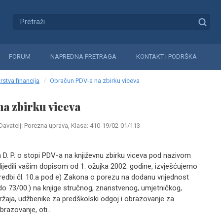
FORUM
NAPREDNA PRETRAGA
KONTAKT I PODRŠKA
rstva financija
Obračun PDV-a na zbirku viceva
a zbirku viceva
Davatelj: Porezna uprava, Klasa: 410-19/02-01/113
 D. P. o stopi PDV-a na književnu zbirku viceva pod nazivom
lijedili vašim dopisom od 1. ožujka 2002. godine, izvješćujemo
edbi čl. 10.a pod e) Zakona o porezu na dodanu vrijednost
do 73/00.) na knjige stručnog, znanstvenog, umjetničkog,
žaja, udžbenike za predškolski odgoj i obrazovanje za
razovanje, oti..