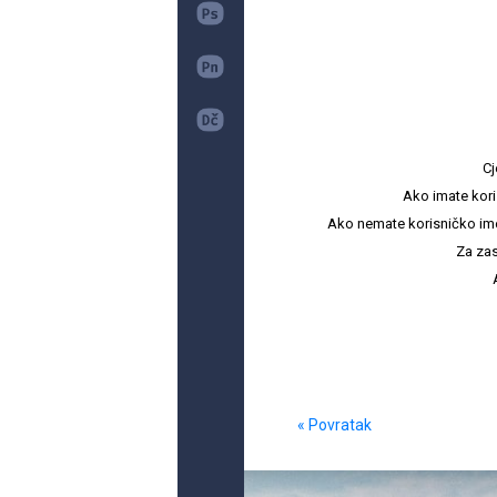
Cj
Ako imate kori
Ako nemate korisničko ime i 
Za zas
« Povratak