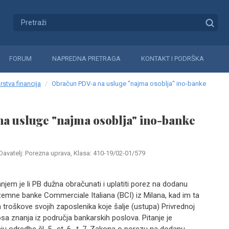
FORUM
NAPREDNA PRETRAGA
KONTAKT I PODRŠKA
rstva financija
Obračun PDV-a na usluge "najma osoblja" ino-banke
a usluge "najma osoblja" ino-banke
Davatelj: Porezna uprava, Klasa: 410-19/02-01/579
anjem je li PB dužna obračunati i uplatiti porez na dodanu
zemne banke Commerciale Italiana (BCI) iz Milana, kad im ta
 troškove svojih zaposlenika koje šalje (ustupa) Privrednoj
osa znanja iz područja bankarskih poslova. Pitanje je