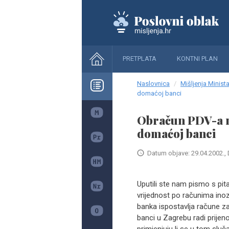
PRETPLATA
KONTNI PLAN
Naslovnica
Mišljenja Minista
domaćoj banci
Obračun PDV-a n
domaćoj banci
Datum objave: 29.04.2002., 
Uputili ste nam pismo s pit
vrijednost po računima ino
banka ispostavlja račune za
banci u Zagrebu radi prijen