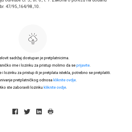
aju odredbe čl. 5., st. 6., t. 7. Zakona o porezu na dodanu
r. 47/95.,164/98.,10..
elovit sadržaj dostupan je pretplatnicima.
sničko ime i lozinku za pristup molimo da se
prijavite
.
lozinku za pristup ili je pretplata istekla, potrebno se pretplatiti.
nivanje pretplatničkog odnosa
kliknite ovdje
.
Ako ste zaboravili lozinku
kliknite ovdje
.