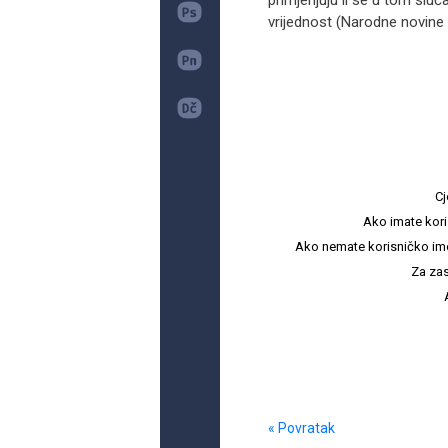
primjenjuju li se u tom sluč
vrijednost (Narodne novine b
Cj
Ako imate kori
Ako nemate korisničko ime i 
Za zas
« Povratak