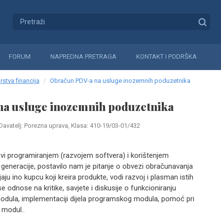
FORUM
NAPREDNA PRETRAGA
KONTAKT I PODRŠKA
rstva financija
Obračun PDV-a na usluge inozemnih poduzetnika
a usluge inozemnih poduzetnika
Davatelj: Porezna uprava, Klasa: 410-19/03-01/432
 bavi programiranjem (razvojem softvera) i korištenjem
. generacije, postavilo nam je pitanje o obvezi obračunavanja
ju ino kupcu koji kreira produkte, vodi razvoj i plasman istih
se odnose na kritike, savjete i diskusije o funkcioniranju
ula, implementaciji dijela programskog modula, pomoć pri
 modul..