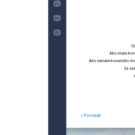
Cj
Ako imate kori
Ako nemate korisničko ime i 
Za zas
« Povratak