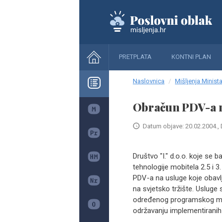
PRETPLATA
KONTNI PLAN
Naslovnica
Mišljenja Minista
Obračun PDV-a n
Datum objave: 20.02.2004., 
Društvo "I." d.o.o. koje se
tehnologije mobitela 2.5 i 3
PDV-a na usluge koje obavlja
na svjetsko tržište. Usluge 
određenog programskog mod
održavanju implementiranih