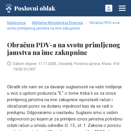
Naslovnica
Mišljenja Ministarstva financija
Obračun PDV-a na
svotu primljenog jamstva na ime zakupnine
Obračun PDV-a na svotu primljenog
jamstva na ime zakupnine
Datum objave: 17.11.2003., Davatelj: Porezna uprava, Klasa: 410-
19/02-01/507
Obratili ste nam se za davanje suglasnosti na vaše mišljenje
u vezi s upitom poduzeća “E.” o tome treba li se za iznos
primljenog jamstva na ime zakupnine ispostaviti račun i
obračunati porez na dodanu vrijednost kao da se radi o
predujmu. Odgovaramo u nastavku. Suglasni smo s vašim
odgovorom po kojem je za primljeni iznos jamstva potrebno
izdati račun u smislu odredbe čl. 15., st. 1. Zakona o porezu