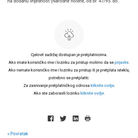
na dodanu vrijednost (Narodne novine, od br. 47/95. do..
Cjelovit sadržaj dostupan je pretplatnicima.
Ako imate korisničko ime i lozinku za pristup molimo da se
prijavite
.
Ako nemate korisničko ime i lozinku za pristup ili je pretplata istekla,
potrebno se pretplatiti.
Za zasnivanje pretplatničkog odnosa
kliknite ovdje
.
Ako ste zaboravili lozinku
kliknite ovdje
.
« Povratak