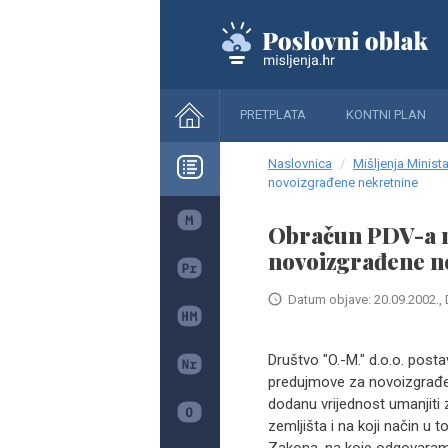
PRETPLATA
KONTNI PLAN
Naslovnica
Mišljenja Minista
novoizgrađene nekretnine
Obračun PDV-a n
novoizgrađene n
Datum objave: 20.09.2002., 
Društvo "O.-M." d.o.o. posta
predujmove za novoizgrađe
dodanu vrijednost umanjiti
zemljišta i na koji način u t