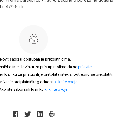
. Prema odredbi čl. 7., st. 4. Zakona o porezu na dodanu
r. 47/95. do..
elovit sadržaj dostupan je pretplatnicima.
sničko ime i lozinku za pristup molimo da se
prijavite
.
lozinku za pristup ili je pretplata istekla, potrebno se pretplatiti.
nivanje pretplatničkog odnosa
kliknite ovdje
.
Ako ste zaboravili lozinku
kliknite ovdje
.