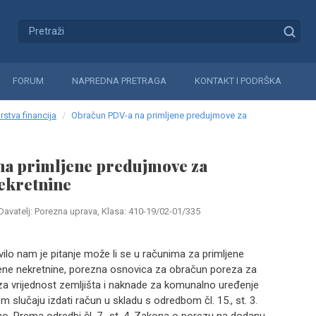
FORUM
NAPREDNA PRETRAGA
KONTAKT I PODRŠKA
rstva financija
Obračun PDV-a na primljene predujmove za
a primljene predujmove za
ekretnine
Davatelj: Porezna uprava, Klasa: 410-19/02-01/335
vilo nam je pitanje može li se u računima za primljene
ne nekretnine, porezna osnovica za obračun poreza za
 za vrijednost zemljišta i naknade za komunalno uređenje
om slučaju izdati račun u skladu s odredbom čl. 15., st. 3.