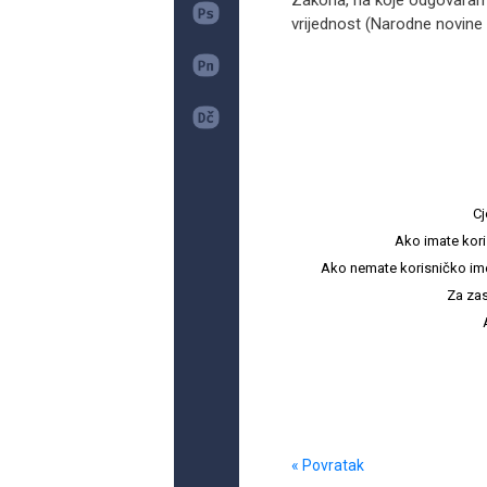
Zakona, na koje odgovaramo
vrijednost (Narodne novine b
Cj
Ako imate kori
Ako nemate korisničko ime i 
Za zas
« Povratak