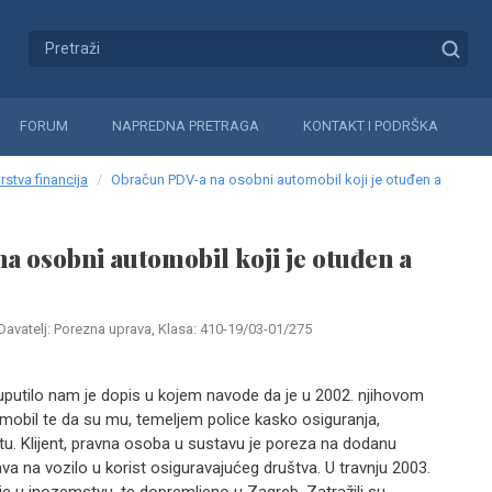
FORUM
NAPREDNA PRETRAGA
KONTAKT I PODRŠKA
rstva financija
Obračun PDV-a na osobni automobil koji je otuđen a
 osobni automobil koji je otuđen a
Davatelj: Porezna uprava, Klasa: 410-19/03-01/275
uputilo nam je dopis u kojem navode da je u 2002. njihovom
mobil te da su mu, temeljem police kasko osiguranja,
etu. Klijent, pravna osoba u sustavu je poreza na dodanu
va na vozilo u korist osiguravajućeg društva. U travnju 2003.