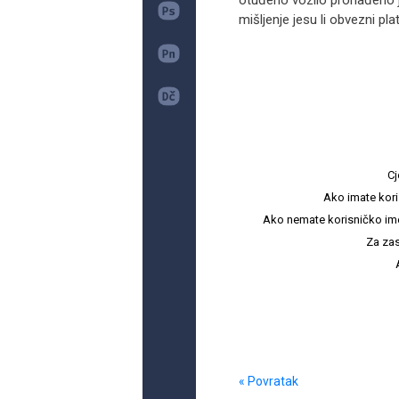
otuđeno vozilo pronađeno j
mišljenje jesu li obvezni plati
Cj
Ako imate kori
Ako nemate korisničko ime i 
Za zas
« Povratak