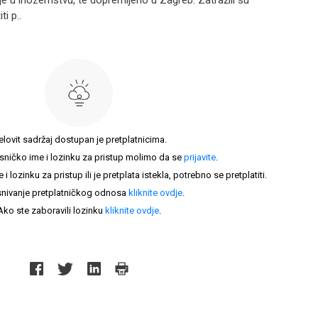
e u inozemstvu, te dopremljeno u Zagreb. Zatražili su
ti p..
elovit sadržaj dostupan je pretplatnicima.
sničko ime i lozinku za pristup molimo da se
prijavite
.
lozinku za pristup ili je pretplata istekla, potrebno se pretplatiti.
nivanje pretplatničkog odnosa
kliknite ovdje
.
Ako ste zaboravili lozinku
kliknite ovdje
.