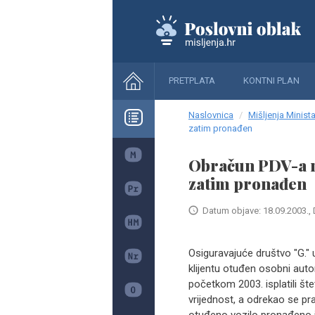
PRETPLATA
KONTNI PLAN
Naslovnica
Mišljenja Minista
zatim pronađen
Obračun PDV-a na
zatim pronađen
Datum objave: 18.09.2003., 
Osiguravajuće društvo "G." 
klijentu otuđen osobni auto
početkom 2003. isplatili št
vrijednost, a odrekao se pra