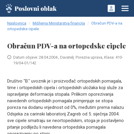
Naslovnica
Mišljenja Ministarstva financija
Obračun PDV-a na
ortopedske cipele
Obračun PDV-a na ortopedske cipele
Datum objave: 28.04.2004., Davatelj: Porezna uprava, Klasa: 410-
19/04-01/142
Društvo "B." uvoznik je i proizvođač ortopedskih pomagala,
time i ortopedskih cipela i ortopedskih uložaka koji služe za
ispravljanje deformacija stopala. Prilikom oporezivanja
navedenih ortopedskih pomagala primjenjuje se stopa
poreza na dodanu vrijednost od 0%, međutim prema nalazu
Odsjeka za carinski laboratorij Zagreb od 5. siječnja 2004.
sve cipele smatraju se neortopedskim, stoga je postavljeno
pitanje podliježu li navedena ortopedska pomagala
oporezivanju po stopi ..