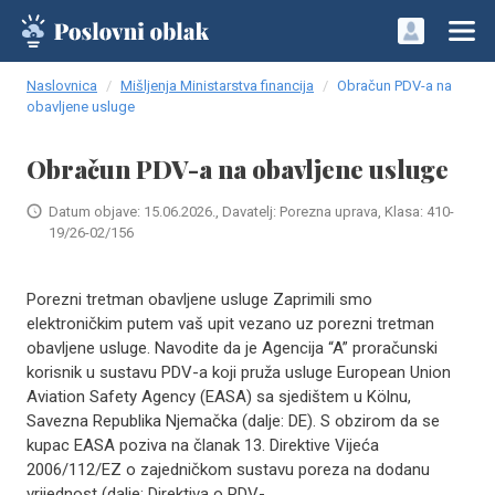
Naslovnica
Mišljenja Ministarstva financija
Obračun PDV-a na
obavljene usluge
Obračun PDV-a na obavljene usluge
Datum objave: 15.06.2026., Davatelj: Porezna uprava, Klasa: 410-
19/26-02/156
Porezni tretman obavljene usluge Zaprimili smo
elektroničkim putem vaš upit vezano uz porezni tretman
obavljene usluge. Navodite da je Agencija “A” proračunski
korisnik u sustavu PDV-a koji pruža usluge European Union
Aviation Safety Agency (EASA) sa sjedištem u Kölnu,
Savezna Republika Njemačka (dalje: DE). S obzirom da se
kupac EASA poziva na članak 13. Direktive Vijeća
2006/112/EZ o zajedničkom sustavu poreza na dodanu
vrijednost (dalje: Direktiva o PDV-..