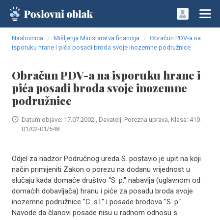
Naslovnica
Mišljenja Ministarstva financija
Obračun PDV-a na
isporuku hrane i pića posadi broda svoje inozemne podružnice
Obračun PDV-a na isporuku hrane i
pića posadi broda svoje inozemne
podružnice
Datum objave: 17.07.2002., Davatelj: Porezna uprava, Klasa: 410-
01/02-01/548
Odjel za nadzor Područnog ureda S. postavio je upit na koji
način primijeniti Zakon o porezu na dodanu vrijednost u
slučaju kada domaće društvo "S. p." nabavlja (uglavnom od
domaćih dobavljača) hranu i piće za posadu broda svoje
inozemne podružnice "C. s.l." i posade brodova "S. p.".
Navode da članovi posade nisu u radnom odnosu s