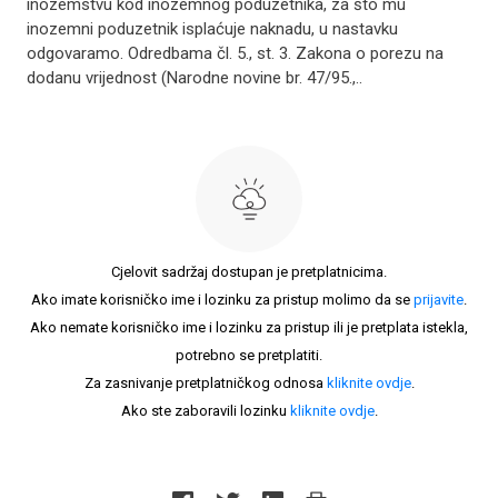
inozemstvu kod inozemnog poduzetnika, za što mu
inozemni poduzetnik isplaćuje naknadu, u nastavku
odgovaramo. Odredbama čl. 5., st. 3. Zakona o porezu na
dodanu vrijednost (Narodne novine br. 47/95.,..
Cjelovit sadržaj dostupan je pretplatnicima.
Ako imate korisničko ime i lozinku za pristup molimo da se
prijavite
.
Ako nemate korisničko ime i lozinku za pristup ili je pretplata istekla,
potrebno se pretplatiti.
Za zasnivanje pretplatničkog odnosa
kliknite ovdje
.
Ako ste zaboravili lozinku
kliknite ovdje
.