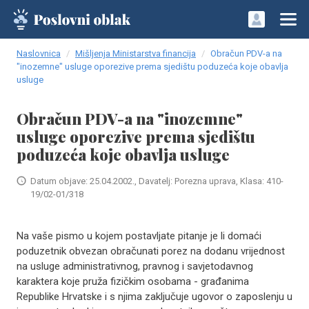
Naslovnica
Mišljenja Ministarstva financija
Obračun PDV-a na
"inozemne" usluge oporezive prema sjedištu poduzeća koje obavlja
usluge
Obračun PDV-a na "inozemne"
usluge oporezive prema sjedištu
poduzeća koje obavlja usluge
Datum objave: 25.04.2002., Davatelj: Porezna uprava, Klasa: 410-
19/02-01/318
Na vaše pismo u kojem postavljate pitanje je li domaći
poduzetnik obvezan obračunati porez na dodanu vrijednost
na usluge administrativnog, pravnog i savjetodavnog
karaktera koje pruža fizičkim osobama - građanima
Republike Hrvatske i s njima zaključuje ugovor o zaposlenju u