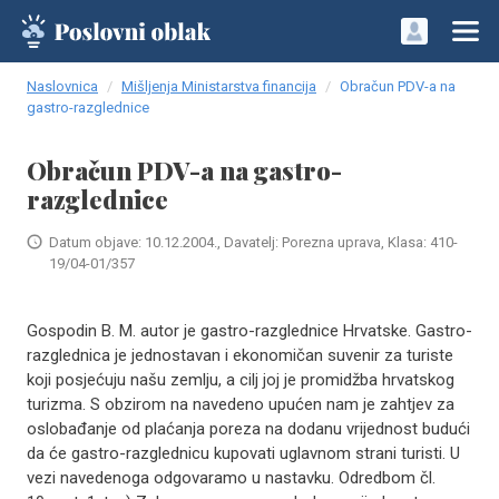
Naslovnica
Mišljenja Ministarstva financija
Obračun PDV-a na
gastro-razglednice
Obračun PDV-a na gastro-
razglednice
Datum objave: 10.12.2004., Davatelj: Porezna uprava, Klasa: 410-
19/04-01/357
Gospodin B. M. autor je gastro-razglednice Hrvatske. Gastro-
razglednica je jednostavan i ekonomičan suvenir za turiste
koji posjećuju našu zemlju, a cilj joj je promidžba hrvatskog
turizma. S obzirom na navedeno upućen nam je zahtjev za
oslobađanje od plaćanja poreza na dodanu vrijednost budući
da će gastro-razglednicu kupovati uglavnom strani turisti. U
vezi navedenoga odgovaramo u nastavku. Odredbom čl.