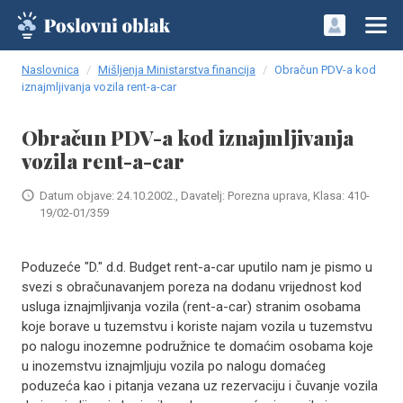
Naslovnica
Mišljenja Ministarstva financija
Obračun PDV-a kod
iznajmljivanja vozila rent-a-car
Obračun PDV-a kod iznajmljivanja
vozila rent-a-car
Datum objave: 24.10.2002., Davatelj: Porezna uprava, Klasa: 410-
19/02-01/359
Poduzeće "D." d.d. Budget rent-a-car uputilo nam je pismo u
svezi s obračunavanjem poreza na dodanu vrijednost kod
usluga iznajmljivanja vozila (rent-a-car) stranim osobama
koje borave u tuzemstvu i koriste najam vozila u tuzemstvu
po nalogu inozemne podružnice te domaćim osobama koje
u inozemstvu iznajmljuju vozila po nalogu domaćeg
poduzeća kao i pitanja vezana uz rezervaciju i čuvanje vozila