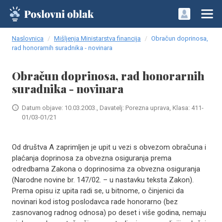
Naslovnica
Mišljenja Ministarstva financija
Obračun doprinosa,
rad honorarnih suradnika - novinara
Obračun doprinosa, rad honorarnih
suradnika - novinara
Datum objave: 10.03.2003., Davatelj: Porezna uprava, Klasa: 411-
01/03-01/21
Od društva A zaprimljen je upit u vezi s obvezom obračuna i
plaćanja doprinosa za obvezna osiguranja prema
odredbama Zakona o doprinosima za obvezna osiguranja
(Narodne novine br. 147/02. – u nastavku teksta Zakon).
Prema opisu iz upita radi se, u bitnome, o činjenici da
novinari kod istog poslodavca rade honorarno (bez
zasnovanog radnog odnosa) po deset i više godina, nemaju