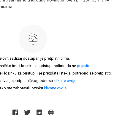
ika o trošarinama (Narodne novine br. 64/12., 129/13., 11/14. i
nicima ..
elovit sadržaj dostupan je pretplatnicima.
sničko ime i lozinku za pristup molimo da se
prijavite
.
lozinku za pristup ili je pretplata istekla, potrebno se pretplatiti.
nivanje pretplatničkog odnosa
kliknite ovdje
.
Ako ste zaboravili lozinku
kliknite ovdje
.