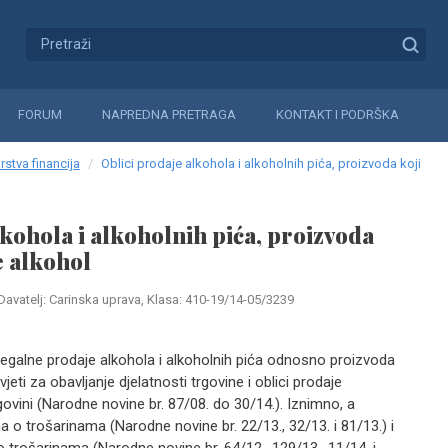
FORUM
NAPREDNA PRETRAGA
KONTAKT I PODRŠKA
rstva financija
Oblici prodaje alkohola i alkoholnih pića, proizvoda koji
lkohola i alkoholnih pića, proizvoda
e alkohol
Davatelj: Carinska uprava, Klasa: 410-19/14-05/3239
galne prodaje alkohola i alkoholnih pića odnosno proizvoda
vjeti za obavljanje djelatnosti trgovine i oblici prodaje
vini (Narodne novine br. 87/08. do 30/14.). Iznimno, a
na o trošarinama (Narodne novine br. 22/13., 32/13. i 81/13.) i