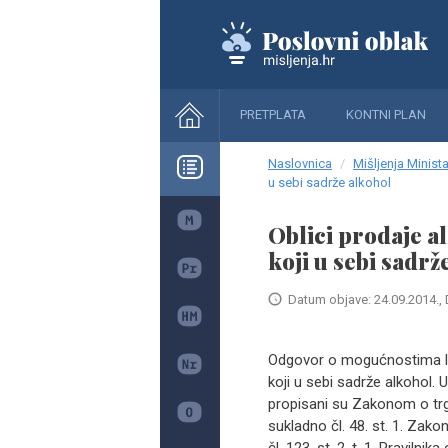
PRETPLATA
KONTNI PLAN
Naslovnica
Mišljenja Minista
u sebi sadrže alkohol
Oblici prodaje a
koji u sebi sadrž
Datum objave: 24.09.2014., 
Odgovor o mogućnostima le
koji u sebi sadrže alkohol. U
propisani su Zakonom o trgo
sukladno čl. 48. st. 1. Zako