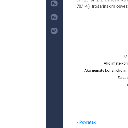
čl. 123. st. 2. t. 1. Praviln
70/14.), trošarinskim obvez
Cj
Ako imate kori
Ako nemate korisničko ime i 
Za zas
« Povratak